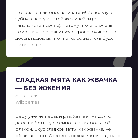
Потрясающий ополаскиватель! Использую
зубную пасту из этой же линейки (с
гималайской солью), потому что она очень
помогла мне справиться с кровоточивостью
дёсен, надеюсь, что и ополаскиватель будет
поддерживать укрепление. Очень нравится,
Читать ещё
что большой объём: можно купить и не
переживать, что в любую минуту он может
закончиться. Сам по себе ополаскиватель со
своей задачей справляется на все сто
процентов - неприятного запаха нет, а
СЛАДКАЯ МЯТА КАК ЖВАЧКА
дыхание свежее. Спасибо!
— БЕЗ ЖЖЕНИЯ
perioe@gradient.ru
Анастасия
ООО «НТС «Градиент»,
Wildberries
ОГРН: 1027739304570, ИНН: 7720125736.
125315, г. Москва, вн. тер. г. муниципальный округ
Аэропорт, Ленинградский проспект, д. 72, корпус 1..
Беру уже не первый раз! Хватает на долго
+7 (495) 933-60-00
даже на большую семью, так как большой
флакон. Вкус сладкой мяты, как жвачка, не
Пользовательское соглашение
Политика обработки cookies
обжигает рот. Свежесть сохраняется на долго.