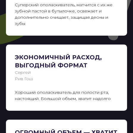
Суперский ополаскиватель, матчится с их же
зубной пастой в бутылочке, освежает и
дополнительно очищает, защищая десны и
зубы
ЭКОНОМИЧНЫЙ РАСХОД,
ВЫГОДНЫЙ ФОРМАТ
perioe@gradient.ru
Сергей
ООО «НТС «Градиент»,
Рив Гош
ОГРН: 1027739304570, ИНН: 7720125736.
125315, г. Москва, вн. тер. г. муниципальный округ
Аэропорт, Ленинградский проспект, д. 72, корпус 1..
+7 (495) 933-60-00
Хороший ополаскиватель для полости рта,
настоящий. Большой объем, хватит надолго
Пользовательское соглашение
Политика обработки cookies
ОГРОМНЫЙ ОБЪЕМ — ХВАТИТ